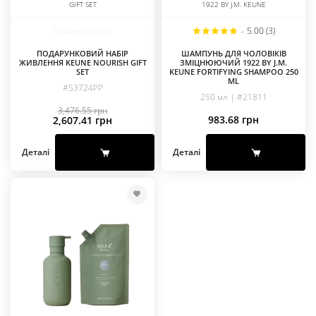
GIFT SET
1922 BY J.M. KEUNE
Немає відгуків
-
5.00 (3)
ПОДАРУНКОВИЙ НАБІР
ШАМПУНЬ ДЛЯ ЧОЛОВІКІВ
ЖИВЛЕННЯ KEUNE NOURISH GIFT
ЗМІЦНЮЮЧИЙ 1922 BY J.M.
SET
KEUNE FORTIFYING SHAMPOO 250
ML
#53724PP
250 мл | #21811
3,476.55
грн
Оригінальна
Поточна
983.68
грн
2,607.41
грн
ціна:
ціна:
3,476.55 грн.
2,607.41 грн.
Деталі
Деталі