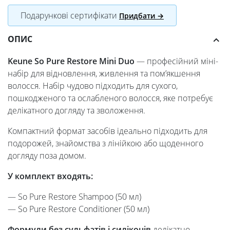
Подарункові сертифікати
Придбати →
ОПИС
Keune So Pure Restore Mini Duo
— професійний міні-
набір для відновлення, живлення та пом’якшення
волосся. Набір чудово підходить для сухого,
пошкодженого та ослабленого волосся, яке потребує
делікатного догляду та зволоження.
Компактний формат засобів ідеально підходить для
подорожей, знайомства з лінійкою або щоденного
догляду поза домом.
У комплект входять:
— So Pure Restore Shampoo (50 мл)
— So Pure Restore Conditioner (50 мл)
Формули без сульфатів і силіконів
делікатно