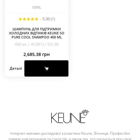
COOL
-
5.00 (1)
ШАМПУНЬ ДЛЯ ПІДТРИМКИ
ХОЛОДНИХ ВІДТІНКІВ KEUNE SO
PURE COOL SHAMPOO 400 ML
400 мл | #23812 / 53128
2,685.38
грн
Деталі
Інтернет-магазин доглядової косметики Keune, Вінниця. Професійні
товари для перукарів та стилістів, а також тих, хто піклується про своє