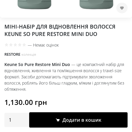
МІНІ-НАБІР ДЛЯ ВІДНОВЛЕННЯ ВОЛОССЯ
KEUNE SO PURE RESTORE MINI DUO
—
Немає оцінок
RESTORE
колекція
Keune So Pure Restore Mini Duo
— це компактний набір для
відновлення, живлення та пом’якшення волосся у travel-size
форматі. Засоби допомагають підтримувати зволоження
волосся, роблять його більш гладким, м’яким і доглянутим без
обтяження.
1,130.00
грн
Додати в кошик