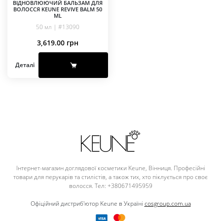
ВІДНОВЛЮЮЧИЙ БАЛЬЗАМ ДЛЯ
ВОЛОССЯ KEUNE REVIVE BALM 50
ML
50 мл | #13090
3,619.00
грн
Деталі
Інтернет-магазин доглядової косметики Keune, Вінниця. Професійні
товари для перукарів та стилістів, а також тих, хто піклується про своє
волосся. Тел: +380671495959
Офіційний дистриб'ютор Keune в Україні
cosgroup.com.ua