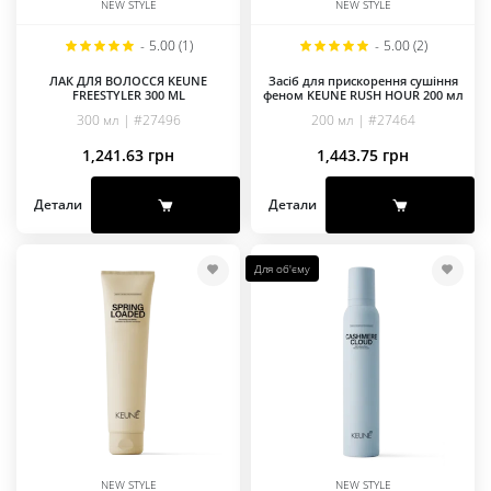
NEW STYLE
NEW STYLE
-
5.00 (1)
-
5.00 (2)
ЛАК ДЛЯ ВОЛОССЯ KEUNE
Засіб для прискорення сушіння
FREESTYLER 300 ML
феном KEUNE RUSH HOUR 200 мл
300 мл | #27496
200 мл | #27464
1,241.63
грн
1,443.75
грн
Детали
Детали
Для об'єму
NEW STYLE
NEW STYLE