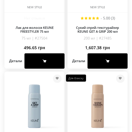
NEW STYLE
NEW STYLE
Нет отзывов
-
5.00 (3)
Лак для волосся KEUNE
Сухий спрей-текстурайзер
FREESTYLER 75 мл
KEUNE GET A GRIP 200 мл
75 мл | #27504
200 мл | #27485
496.65
грн
1,607.38
грн
Детали
Детали
Для блиску