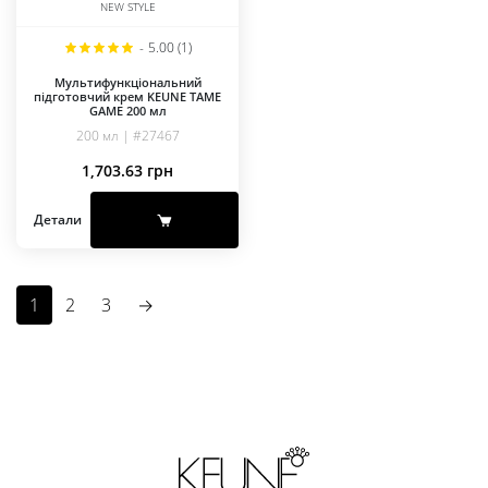
NEW STYLE
-
5.00 (1)
Мультифункціональний
підготовчий крем KEUNE TAME
GAME 200 мл
200 мл | #27467
1,703.63
грн
Детали
1
2
3
→