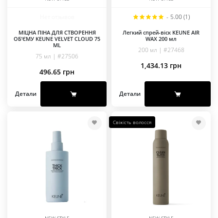
Нет отзывов
-
5.00 (1)
МІЦНА ПІНА ДЛЯ СТВОРЕННЯ
Легкий спрей-віск KEUNE AIR
ОБ’ЄМУ KEUNE VELVET CLOUD 75
WAX 200 мл
ML
200 мл | #27468
75 мл | #27506
1,434.13
грн
496.65
грн
Детали
Детали
Свіжість волосся