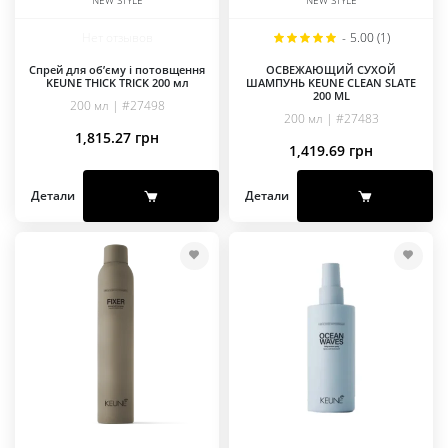
NEW STYLE
NEW STYLE
Нет отзывов
-
5.00 (1)
Спрей для об’єму і потовщення
ОСВЕЖАЮЩИЙ СУХОЙ
KEUNE THICK TRICK 200 мл
ШАМПУНЬ KEUNE CLEAN SLATE
200 ML
200 мл | #27498
200 мл | #27483
1,815.27
грн
1,419.69
грн
Детали
Детали