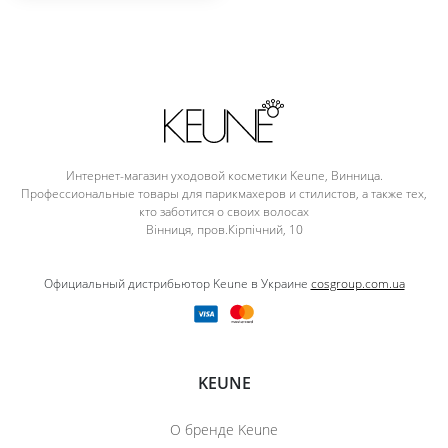
Интернет-магазин уходовой косметики Keune, Винница.
Профессиональные товары для парикмахеров и стилистов, а также тех,
кто заботится о своих волосах
Вінниця, пров.Кірпічний, 10
Официальный дистрибьютор Keune в Украине
cosgroup.com.ua
KEUNE
О бренде Keune