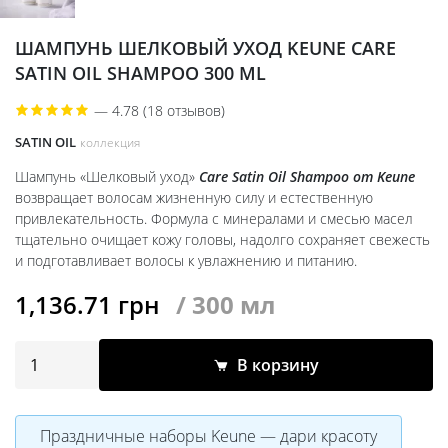
ШАМПУНЬ ШЕЛКОВЫЙ УХОД KEUNE CARE
SATIN OIL SHAMPOO 300 ML
—
4.78 (18 отзывов)
SATIN OIL
коллекция
Шампунь «Шелковый уход»
Care Satin Oil Shampoo от Keune
возвращает волосам жизненную силу и естественную
привлекательность. Формула с минералами и смесью масел
тщательно очищает кожу головы, надолго сохраняет свежесть
и подготавливает волосы к увлажнению и питанию.
1,136.71
грн
/ 300 мл
В корзину
Праздничные наборы Keune — дари красоту