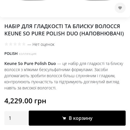
НАБІР ДЛЯ ГЛАДКОСТІ ТА БЛИСКУ ВОЛОССЯ
KEUNE SO PURE POLISH DUO (НАПОВНЮВАЧІ)
—
Нет оценок
POLISH
коллекция
Keune So Pure Polish Duo
— це набір для гладкості та блиску
волосся з м’якими безсульфатними формулами. Засоби
допомагають зробити волосся більш слухняним і гладким,
контролюють пухнастість та підтримують доглянутий вигляд
навіть за високої вологості.
4,229.00
грн
В корзину