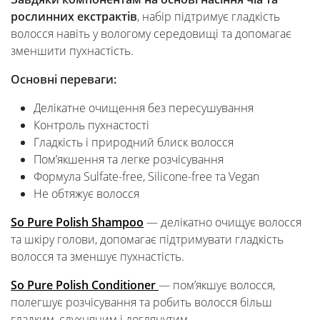
рослинних екстрактів
, набір підтримує гладкість
волосся навіть у вологому середовищі та допомагає
зменшити пухнастість.
Основні переваги:
Делікатне очищення без пересушування
Контроль пухнастості
Гладкість і природний блиск волосся
Пом’якшення та легке розчісування
Формула Sulfate-free, Silicone-free та Vegan
Не обтяжує волосся
So Pure Polish Shampoo
— делікатно очищує волосся
та шкіру голови, допомагає підтримувати гладкість
волосся та зменшує пухнастість.
So Pure Polish Conditioner
— пом’якшує волосся,
полегшує розчісування та робить волосся більш
гладким, слухняним і доглянутим.