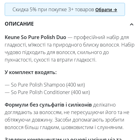
Скидка 5% при покупке 3+ товаров
Обрати →
ОПИСАНИЕ
Keune So Pure Polish Duo
— професійний набір для
гладкості, м’якості та природного блиску волосся. Набір
чудово підходить для волосся, схильного до
пухнастості, сухості та втрати гладкості.
У комплект входять:
— So Pure Polish Shampoo (400 мл)
— So Pure Polish Conditioner (400 мл)
Формули без сульфатів і силіконів
делікатно
доглядають за волоссям, не пересушуючи його та не
обтяжуючи довжину. Засоби допомагають зробити
волосся більш гладким, шовковистим і слухняним.
Завдяки компонентам на основі насіння чіа та