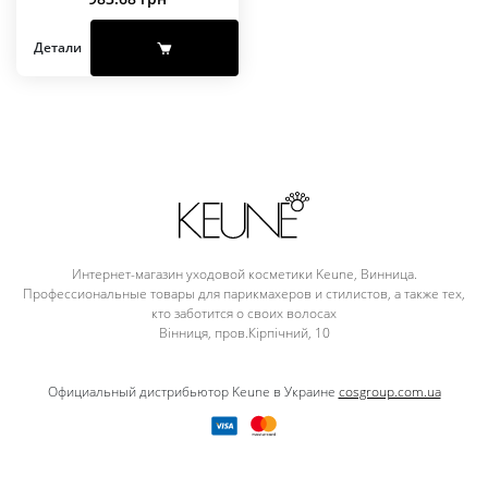
Детали
Интернет-магазин уходовой косметики Keune, Винница.
Профессиональные товары для парикмахеров и стилистов, а также тех,
кто заботится о своих волосах
Вінниця, пров.Кірпічний, 10
Официальный дистрибьютор Keune в Украине
cosgroup.com.ua