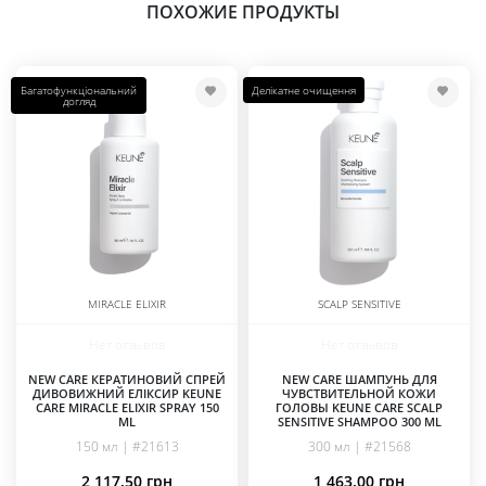
ПОХОЖИЕ ПРОДУКТЫ
Багатофункціональний
Делікатне очищення
догляд
MIRACLE ELIXIR
SCALP SENSITIVE
Нет отзывов
Нет отзывов
NEW CARE КЕРАТИНОВИЙ СПРЕЙ
NEW CARE ШАМПУНЬ ДЛЯ
ДИВОВИЖНИЙ ЕЛІКСИР KEUNE
ЧУВСТВИТЕЛЬНОЙ КОЖИ
CARE MIRACLE ELIXIR SPRAY 150
ГОЛОВЫ KEUNE CARE SCALP
ML
SENSITIVE SHAMPOO 300 ML
150 мл | #21613
300 мл | #21568
2,117.50
грн
1,463.00
грн