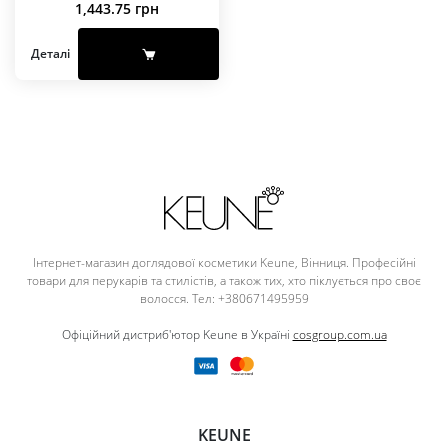
1,443.75
грн
Деталі
Інтернет-магазин доглядової косметики Keune, Вінниця. Професійні
товари для перукарів та стилістів, а також тих, хто піклується про своє
волосся. Тел: +380671495959
Офіційний дистриб'ютор Keune в Україні
cosgroup.com.ua
KEUNE