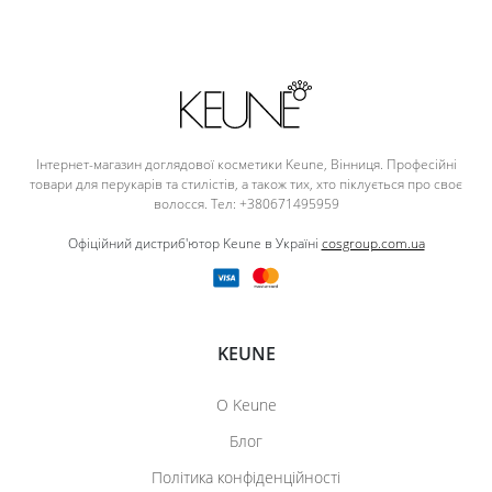
Інтернет-магазин доглядової косметики Keune, Вінниця. Професійні
товари для перукарів та стилістів, а також тих, хто піклується про своє
волосся. Тел: +380671495959
Офіційний дистриб'ютор Keune в Україні
cosgroup.com.ua
KEUNE
О Keune
Блог
Політика конфіденційності