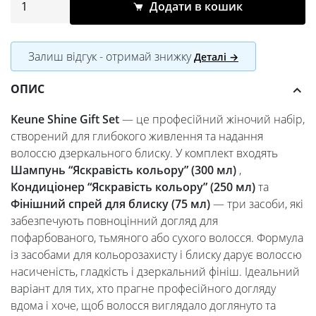
Додати в кошик
Залиш відгук - отримай знижку
Деталі →
ОПИС
Keune Shine Gift Set
— це професійний жіночий набір,
створений для глибокого живлення та надання
волоссю дзеркального блиску. У комплект входять
Шампунь “Яскравість кольору” (300 мл)
,
Кондиціонер “Яскравість кольору” (250 мл)
та
Фінішний спрей для блиску (75 мл)
— три засоби, які
забезпечують повноцінний догляд для
пофарбованого, тьмяного або сухого волосся. Формула
із засобами для кольорозахисту і блиску дарує волоссю
насиченість, гладкість і дзеркальний фініш. Ідеальний
варіант для тих, хто прагне професійного догляду
вдома і хоче, щоб волосся виглядало доглянуто та