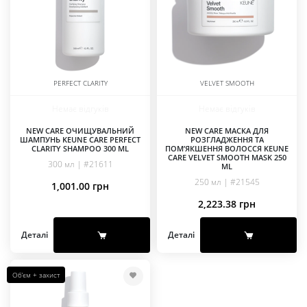
PERFECT CLARITY
VELVET SMOOTH
Немає відгуків
Немає відгуків
NEW CARE ОЧИЩУВАЛЬНИЙ
NEW CARE МАСКА ДЛЯ
ШАМПУНЬ KEUNE CARE PERFECT
РОЗГЛАДЖЕННЯ ТА
CLARITY SHAMPOO 300 ML
ПОМ’ЯКШЕННЯ ВОЛОССЯ KEUNE
CARE VELVET SMOOTH MASK 250
300 мл | #21611
ML
250 мл | #21545
1,001.00
грн
2,223.38
грн
Деталі
Деталі
Об’єм + захист