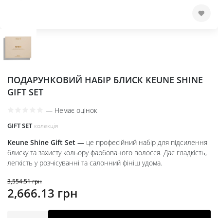
ПОДАРУНКОВИЙ НАБІР БЛИСК KEUNE SHINE
GIFT SET
—
Немає оцінок
GIFT SET
колекція
Keune Shine Gift Set —
це професійний набір для підсилення
блиску та захисту кольору фарбованого волосся. Дає гладкість,
легкість у розчісуванні та салонний фініш удома.
3,554.51
грн
Оригінальна
Поточна
2,666.13
грн
ціна:
ціна:
3,554.51 грн.
2,666.13 грн.