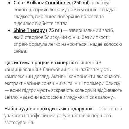
Color Brillianz
Conditioner
(250 ml)
зволожує
волосся, сприяє легкому розчісуванню та надає
гладкості, вирівнює поверхню волосся та
підсилює відбиття світла.
Shine Therapy
( 75 ml)
— завершальний засіб,
який створює блискучий фініш без липкості;
спрей-формула легко наноситься і надає волоссю
сяйва.
Ця система працює в синергії:
очищення +
кондиціювання + блисковий фініш забезпечують
комплексний догляд. Активні компоненти включають
екстракт насіння соняшника та інші полімери блиску
— вони підтримують яскравість кольору й відбивають
світло, надаючи волоссю вигляду «як після салону».
Набір чудово підходить як подарунок
— елегантна
упаковка і професійний результат після першого
застосування.