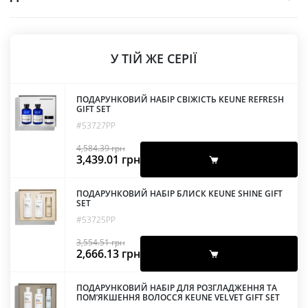
У ТІЙ ЖЕ СЕРІЇ
ПОДАРУНКОВИЙ НАБІР СВІЖІСТЬ KEUNE REFRESH
GIFT SET
#53727PP
4,584.39
грн
Оригінальна
Поточна
3,439.01
грн
ціна:
ціна:
4,584.39 грн.
3,439.01 грн.
ПОДАРУНКОВИЙ НАБІР БЛИСК KEUNE SHINE GIFT
SET
#53725PP
3,554.51
грн
Оригінальна
Поточна
2,666.13
грн
ціна:
ціна:
3,554.51 грн.
2,666.13 грн.
ПОДАРУНКОВИЙ НАБІР ДЛЯ РОЗГЛАДЖЕННЯ ТА
ПОМ’ЯКШЕННЯ ВОЛОССЯ KEUNE VELVET GIFT SET