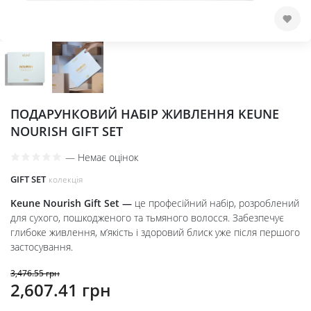
ПОДАРУНКОВИЙ НАБІР ЖИВЛЕННЯ KEUNE
NOURISH GIFT SET
—
Немає оцінок
GIFT SET
колекція
Keune Nourish Gift Set —
це професійний набір, розроблений
для сухого, пошкодженого та тьмяного волосся. Забезпечує
глибоке живлення, м’якість і здоровий блиск уже після першого
застосування.
3,476.55
грн
Оригінальна
Поточна
2,607.41
грн
ціна:
ціна: