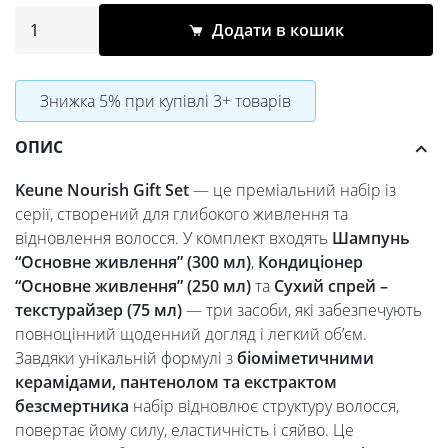
3,476.55 грн.
2,607.41 грн.
Додати в кошик
Знижка 5% при купівлі 3+ товарів
ОПИС
Keune Nourish Gift Set
— це преміальний набір із
серії, створений для глибокого живлення та
відновлення волосся. У комплект входять
Шампунь
“Основне живлення” (300 мл)
,
Кондиціонер
“Основне живлення” (250 мл)
та
Сухий спрей –
текстурайзер (75 мл)
— три засоби, які забезпечують
повноцінний щоденний догляд і легкий об’єм.
Завдяки унікальній формулі з
біоміметичними
керамідами, пантенолом та екстрактом
безсмертника
набір відновлює структуру волосся,
повертає йому силу, еластичність і сяйво. Це