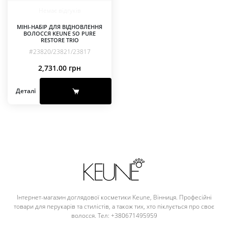
Немає відгуків
МІНІ-НАБІР ДЛЯ ВІДНОВЛЕННЯ
ВОЛОССЯ KEUNE SO PURE
RESTORE TRIO
#23820/23821/23817
2,731.00
грн
Деталі
Інтернет-магазин доглядової косметики Keune, Вінниця. Професійні
товари для перукарів та стилістів, а також тих, хто піклується про своє
волосся. Тел: +380671495959