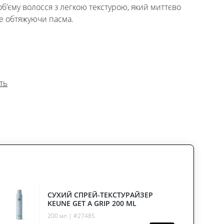
’єму волосся з легкою текстурою, який миттєво
 не обтяжуючи пасма.
ть
СУХИЙ СПРЕЙ-ТЕКСТУРАЙЗЕР
KEUNE GET A GRIP 200 ML
200 мл | #27485