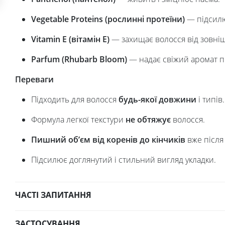
Vegetable Proteins (рослинні протеїни)
— підсилюю
Vitamin E (вітамін E)
— захищає волосся від зовніш
Parfum (Rhubarb Bloom)
— надає свіжий аромат п
Переваги
Підходить для волосся
будь-якої довжини
і типів.
Формула легкої текстури
не обтяжує
волосся.
Пишний об’єм від коренів до кінчиків
вже після
Підсилює доглянутий і стильний вигляд укладки.
ЧАСТІ ЗАПИТАННЯ
ЗАСТОСУВАННЯ