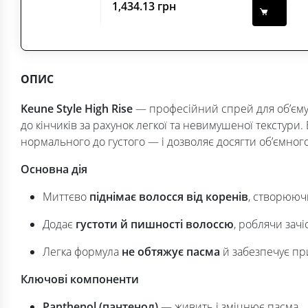
1,434.13
грн
ОПИС
Keune Style High Rise
— професійний спрей для об’єму 
до кінчиків за рахунок легкої та невимушеної текстури.
нормального до густого — і дозволяє досягти об’ємного,
Основна дія
Миттєво
піднімає волосся від коренів
, створюючи
Додає
густоти й пишності волоссю
, роблячи зач
Легка формула
не обтяжує пасма
й забезпечує пр
Ключові компоненти
Panthenol (пантенол)
— живить і зміцнює пасма.