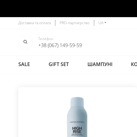
Доставка та оплата
PRO-партнерство
UA
Телефон
+38 (067) 149-59-59
SALE
GIFT SET
ШАМПУНІ
К