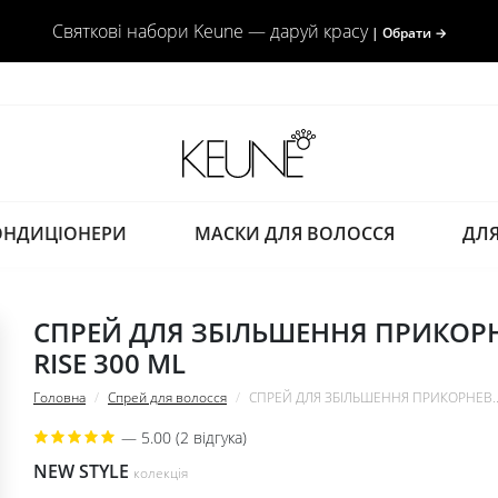
Святкові набори Keune — даруй красу
| Обрати
→
ОНДИЦІОНЕРИ
МАСКИ ДЛЯ ВОЛОССЯ
ДЛЯ
СПРЕЙ ДЛЯ ЗБІЛЬШЕННЯ ПРИКОРН
RISE 300 ML
Головна
Спрей для волосся
СПРЕЙ ДЛЯ ЗБІЛЬШЕННЯ ПРИКОРНЕВ..
—
5.00 (2 відгука)
NEW STYLE
колекція