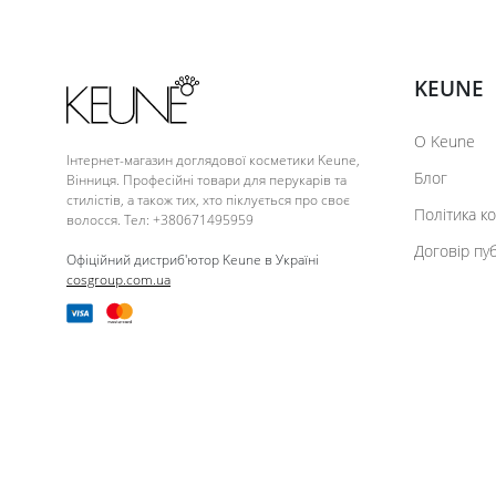
KEUNE
О Keune
Інтернет-магазин доглядової косметики Keune,
Блог
Вінниця. Професійні товари для перукарів та
стилістів, а також тих, хто піклується про своє
Політика к
волосся. Тел: +380671495959
Договір пу
Офіційний дистриб'ютор Keune в Україні
cosgroup.com.ua