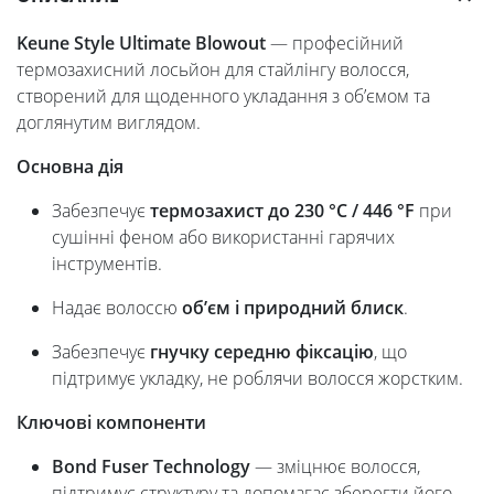
Keune Style Ultimate Blowout
— професійний
термозахисний лосьйон для стайлінгу волосся,
створений для щоденного укладання з об’ємом та
доглянутим виглядом.
Основна дія
Забезпечує
термозахист до 230 °C / 446 °F
при
сушінні феном або використанні гарячих
інструментів.
Надає волоссю
об’єм і природний блиск
.
Забезпечує
гнучку середню фіксацію
, що
підтримує укладку, не роблячи волосся жорстким.
Ключові компоненти
Bond Fuser Technology
— зміцнює волосся,
підтримує структуру та допомагає зберегти його