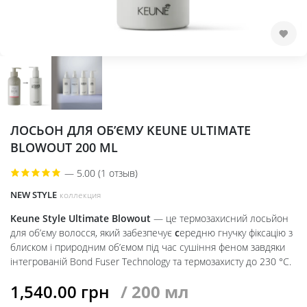
ЛОСЬОН ДЛЯ ОБ’ЄМУ KEUNE ULTIMATE
BLOWOUT 200 ML
—
5.00 (1 отзыв)
NEW STYLE
коллекция
Keune Style Ultimate Blowout
— це термозахисний лосьйон
для об’єму волосся, який забезпечує
с
ередню гнучку фіксацію з
блиском і природним об’ємом під час сушіння феном завдяки
інтегрованій Bond Fuser Technology та термозахисту до 230 °C.
1,540.00
грн
/ 200 мл