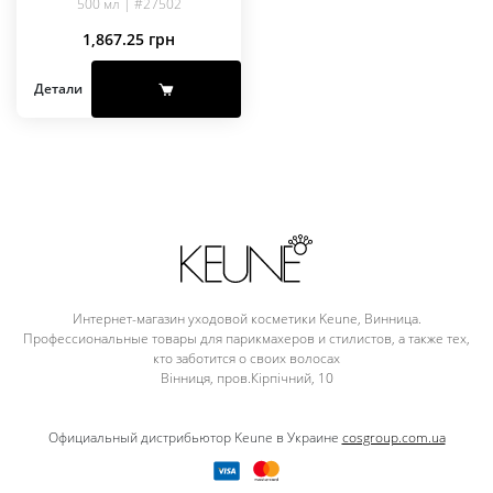
500 мл | #27502
1,867.25
грн
Детали
Интернет-магазин уходовой косметики Keune, Винница.
Профессиональные товары для парикмахеров и стилистов, а также тех,
кто заботится о своих волосах
Вінниця, пров.Кірпічний, 10
Официальный дистрибьютор Keune в Украине
cosgroup.com.ua