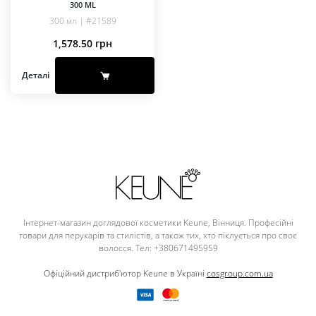
300 ML
300 мл | #21589
1,578.50
грн
Деталі
Інтернет-магазин доглядової косметики Keune, Вінниця. Професійні
товари для перукарів та стилістів, а також тих, хто піклується про своє
волосся. Тел: +380671495959
Офіційний дистриб'ютор Keune в Україні
cosgroup.com.ua